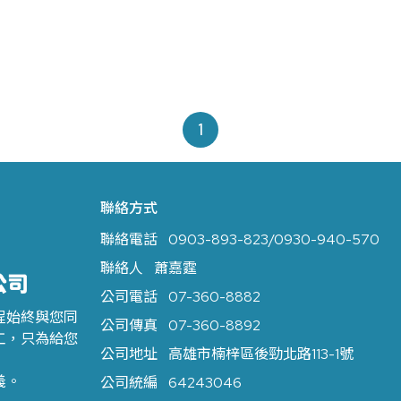
1
聯絡方式
聯絡電話
0903-893-823
/
0930-940-570
聯絡人
蕭嘉霆
公司電話
07-360-8882
程始終與您同
公司傳真
07-360-8892
工，只為給您
公司地址
高雄市楠梓區後勁北路113-1號
義。
公司統編
64243046